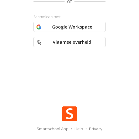
of
Aanmelden met
Google Workspace
Vlaamse overheid
Smartschool App
•
Help
•
Privacy